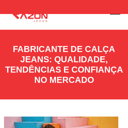
FABRICANTE DE CALÇA
JEANS: QUALIDADE,
TENDÊNCIAS E CONFIANÇA
NO MERCADO