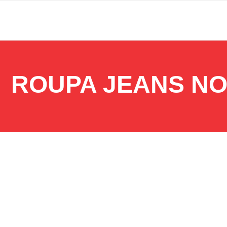
ROUPA JEANS NO
14 de outubro de 2025
Moda inverno jeans: conforto e estilo nas baixas temp