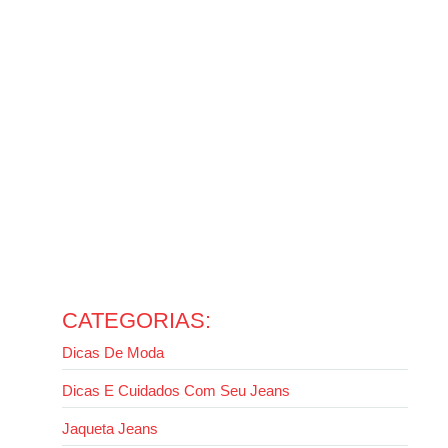
14 de outubro de 2025
Ler mais
Como usar jaqueta jeans com calça jeans sem errar no
look
13 de outubro de 2025
Ler mais
Como usar calça wide leg: guia completo para valorizar
seu estilo
13 de outubro de 2025
Ler mais
Evite erros: como lavar jaqueta jeans da forma certa
2 de outubro de 2025
Ler mais
CATEGORIAS:
Dicas De Moda
Dicas E Cuidados Com Seu Jeans
Jaqueta Jeans