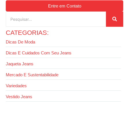
Entre em Contato
CATEGORIAS:
Dicas De Moda
Dicas E Cuidados Com Seu Jeans
Jaqueta Jeans
Mercado E Sustentabilidade
Variedades
Vestido Jeans
13 de outubro de 2025
Como usar jaqueta jeans com calça jeans sem
errar no look