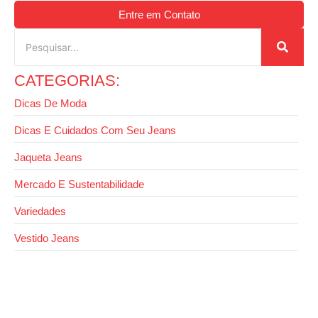
Entre em Contato
CATEGORIAS:
Dicas De Moda
Dicas E Cuidados Com Seu Jeans
Jaqueta Jeans
Mercado E Sustentabilidade
Variedades
Vestido Jeans
26 de agosto de 2025
Como dobrar calça jeans do jeito certo e
economizar espaço no armário