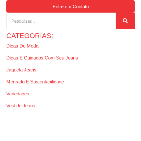
Entre em Contato
CATEGORIAS:
Dicas De Moda
Dicas E Cuidados Com Seu Jeans
Jaqueta Jeans
Mercado E Sustentabilidade
Variedades
Vestido Jeans
20 de outubro de 2025
Como usar colete jeans feminino: ideias de
looks para todas as estações