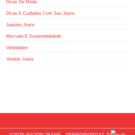
Dicas De Moda
Dicas E Cuidados Com Seu Jeans
Jaqueta Jeans
Mercado E Sustentabilidade
Variedades
Vestido Jeans
13 de outubro de 2025
Como usar jaqueta jeans com calça jeans sem
errar no look
©2025. RAZON JEANS – 05895085000137. Todos os