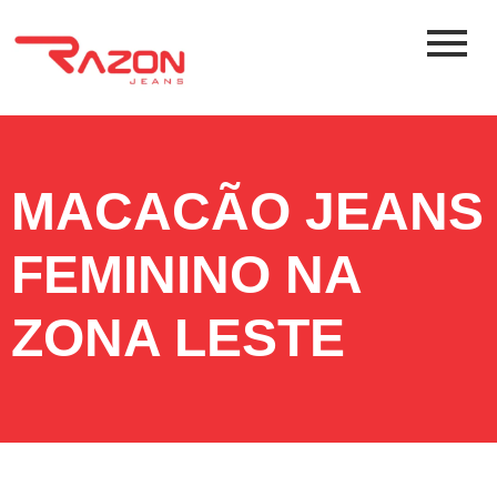
MACACÃO JEANS
FEMININO NA
ZONA LESTE