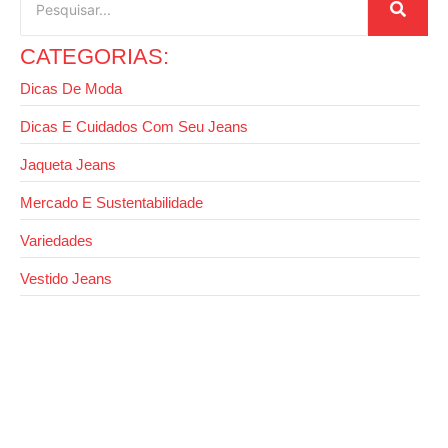
CATEGORIAS:
Dicas De Moda
Dicas E Cuidados Com Seu Jeans
Jaqueta Jeans
Mercado E Sustentabilidade
Variedades
Vestido Jeans
13 de outubro de 2025
Como usar jaqueta jeans com calça jeans sem
errar no look
2 de outubro de 2025
Evite erros: como lavar jaqueta jeans da forma