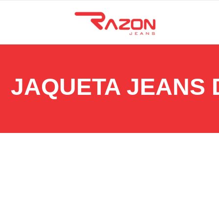
JAQUETA JEANS
2 de outubro de 2025
Evite erros: como lavar jaqueta jeans da forma certa