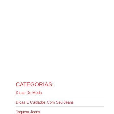
temperaturas
14 de outubro de 2025
Ler mais
Como usar jaqueta jeans com calça jeans sem errar no
look
13 de outubro de 2025
Ler mais
Como usar calça wide leg: guia completo para valorizar
seu estilo
13 de outubro de 2025
Ler mais
Evite erros: como lavar jaqueta jeans da forma certa
2 de outubro de 2025
Ler mais
CATEGORIAS:
Dicas De Moda
Dicas E Cuidados Com Seu Jeans
Jaqueta Jeans