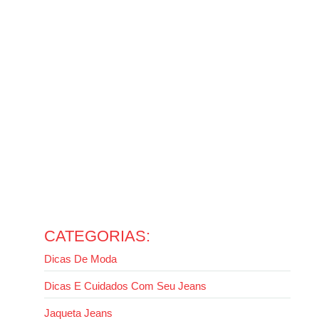
temperaturas
14 de outubro de 2025
Ler mais
Como usar jaqueta jeans com calça jeans sem errar no
look
13 de outubro de 2025
Ler mais
Como usar calça wide leg: guia completo para valorizar
seu estilo
13 de outubro de 2025
Ler mais
Evite erros: como lavar jaqueta jeans da forma certa
2 de outubro de 2025
Ler mais
CATEGORIAS:
Dicas De Moda
Dicas E Cuidados Com Seu Jeans
Jaqueta Jeans