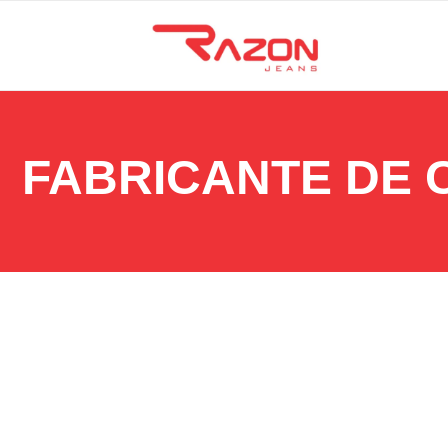
FABRICANTE DE 
3 de outubro de 2025
Como usar calça wide leg: guia completo para valoriza