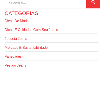
CATEGORIAS:
Dicas De Moda
Dicas E Cuidados Com Seu Jeans
Jaqueta Jeans
Mercado E Sustentabilidade
Variedades
Vestido Jeans
26 de agosto de 2025
Como dobrar calça jeans do jeito certo e
economizar espaço no armário