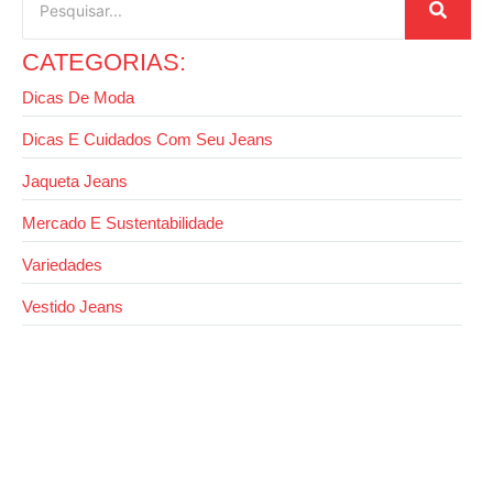
CATEGORIAS:
Dicas De Moda
Dicas E Cuidados Com Seu Jeans
Jaqueta Jeans
Mercado E Sustentabilidade
Variedades
Vestido Jeans
13 de outubro de 2025
Como usar jaqueta jeans com calça jeans sem
errar no look
27 de agosto de 2025
Dicas: como usar bermuda jeans