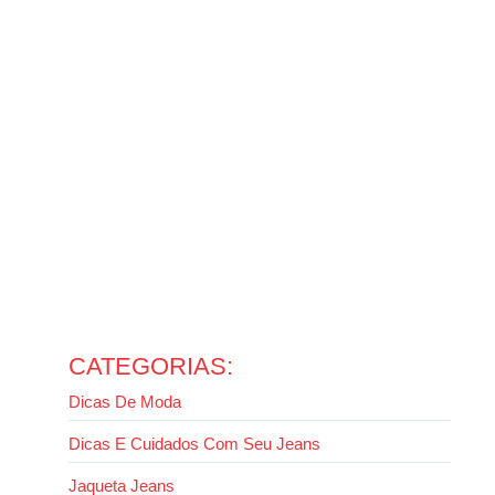
temperaturas
14 de outubro de 2025
Ler mais
Como usar jaqueta jeans com calça jeans sem errar no
look
13 de outubro de 2025
Ler mais
Como usar calça wide leg: guia completo para valorizar
seu estilo
13 de outubro de 2025
Ler mais
Evite erros: como lavar jaqueta jeans da forma certa
2 de outubro de 2025
Ler mais
CATEGORIAS:
Dicas De Moda
Dicas E Cuidados Com Seu Jeans
Jaqueta Jeans