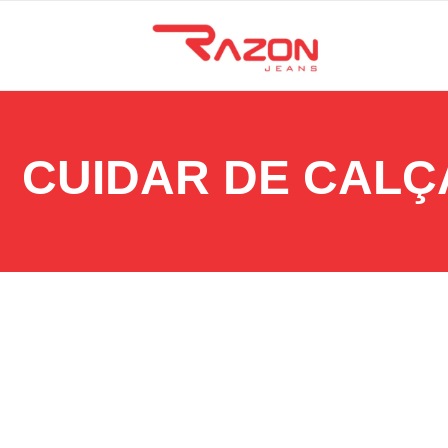
CUIDAR DE CALÇ
27 de agosto de 2025
Como lavar calça jeans sem desbotar: 7 truques que 