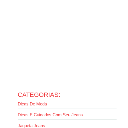
temperaturas
14 de outubro de 2025
Ler mais
Como usar jaqueta jeans com calça jeans sem errar no
look
13 de outubro de 2025
Ler mais
Como usar calça wide leg: guia completo para valorizar
seu estilo
13 de outubro de 2025
Ler mais
Evite erros: como lavar jaqueta jeans da forma certa
2 de outubro de 2025
Ler mais
CATEGORIAS:
Dicas De Moda
Dicas E Cuidados Com Seu Jeans
Jaqueta Jeans