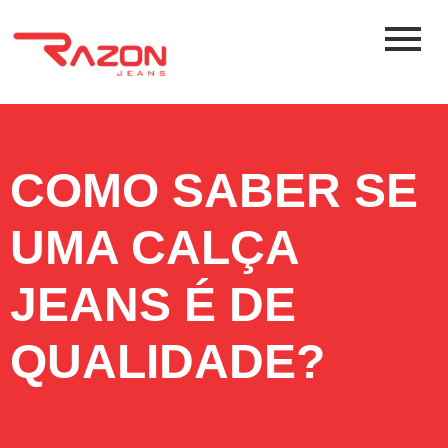
COMO SABER SE
UMA CALÇA
JEANS É DE
QUALIDADE?