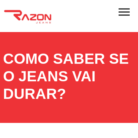
COMO SABER SE
O JEANS VAI
DURAR?