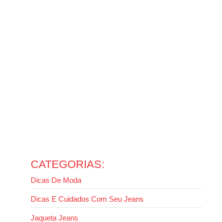
temperaturas
14 de outubro de 2025
Ler mais
Como usar jaqueta jeans com calça jeans sem errar no
look
13 de outubro de 2025
Ler mais
Como usar calça wide leg: guia completo para valorizar
seu estilo
13 de outubro de 2025
Ler mais
Evite erros: como lavar jaqueta jeans da forma certa
2 de outubro de 2025
Ler mais
CATEGORIAS:
Dicas De Moda
Dicas E Cuidados Com Seu Jeans
Jaqueta Jeans