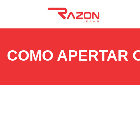
COMO APERTAR C
26 de agosto de 2025
Saiba como apertar calça jeans na cintura da forma co